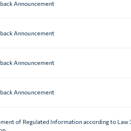
yback Announcement
yback Announcement
yback Announcement
yback Announcement
ent of Regulated Information according to Law 
ion