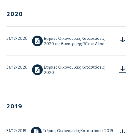
2020
31/12/2020
Ετήσιες Οικονομικές Καταστάσεις
Annual-
2020 της θυγατρικής RC στη Λέρο
Financia
Statem
2020-
of-
Subsidi
31/12/2020
Ετήσιες Οικονομικές Καταστάσεις
RC-
RC-
2020
ΑΕ-
Center
Notes-
Leros.
2020.p
2019
31/12/2019
Ετήσιες Οικονομικές Καταστάσεις 2019
RC-