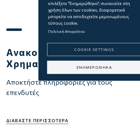
επιλέξετε "Ενημερώθηκα", συναινείτε στη
χρήση όλων των cookies, διαφορετικά
μπορείτε να αποδεχτείτε μεμονωμένους
τύπους cookie.
Πολιτική Απορρήτου
Ανακοινώσεις
COOKIE SETTINGS
Χρηματιστηρίου
ΕΝΗΜΕΡΩΘΗΚΑ
Αποκτήστε πληροφορίες για τους
επενδυτές
ΔΙΑΒΑΣΤΕ ΠΕΡΙΣΣΟΤΕΡΑ