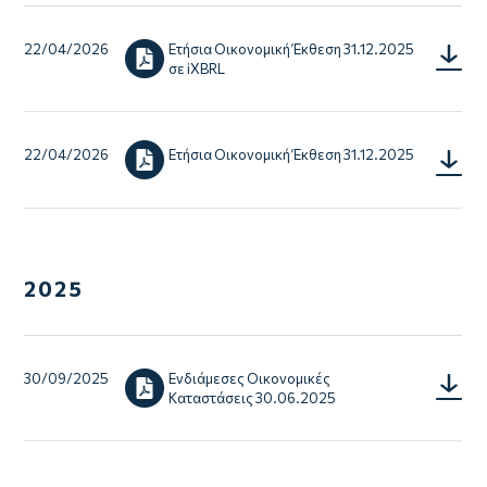
22/04/2026
Ετήσια Οικονομική Έκθεση 31.12.2025
213800
σε iXBRL
2025-
12-
31-
1-
el_0.zip
22/04/2026
Ετήσια Οικονομική Έκθεση 31.12.2025
Eτήσια
Οικονο
Έκθεση
31.12.2
2025
30/09/2025
Ενδιάμεσες Οικονομικές
FS
Καταστάσεις 30.06.2025
Notes_
Consult
30.06.