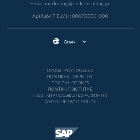
Email:
marketing@realconsulting.gr
Αριθμός Γ.Ε.ΜΗ: 008755501000
Select your language
Footer
ΌΡΟΙ & ΠΡΟΫΠΟΘΈΣΕΙΣ
ΠΟΛΙΤΙΚΉ ΑΠΟΡΡΉΤΟΥ
ΠΟΛΙΤΙΚΉ COOKIES
ΠΟΛΙΤΙΚΉ ΠΟΙΌΤΗΤΑΣ
ΠΟΛΙΤΙΚΉ ΑΣΦΆΛΕΙΑΣ ΠΛΗΡΟΦΟΡΙΏΝ
WHISTLEBLOWING POLICY