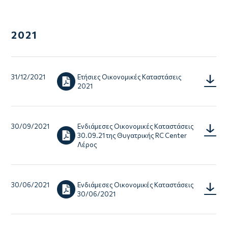
2021
31/12/2021
Ετήσιες Οικονομικές Καταστάσεις
Annual-
2021
Financia
Statem
2021.p
30/09/2021
Ενδιάμεσες Οικονομικές Καταστάσεις
Interim
30.09.21 της Θυγατρικής RC Center
Financia
Λέρος
Statem
30.09.
of-
Subsidi
RC-
30/06/2021
Ενδιάμεσες Οικονομικές Καταστάσεις
Interim
Center
30/06/2021
Financia
Leros.
Statem
30.06.