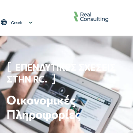
Παράκαμψη προς το κυρίως περιεχόμενο
Select your language
ΕΠΕΝΔΥΤΙΚΈΣ ΣΧΈΣΕΙΣ
ΣΤΗΝ RC.
Οικονομικές
Πληροφορίες