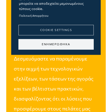
εξέλιξη
μπορείτε να αποδεχτείτε μεμονωμένους
τύπους cookie.
Πολιτική Απορρήτου
Η συνεργασία με τη Microsoft
επιτρέπει στη Real Consulting να
COOKIE SETTINGS
διατηρεί μια κουλτούρα διαρκούς
ΕΝΗΜΕΡΩΘΗΚΑ
μάθησης και εξέλιξης.
Δεσμευόμαστε να παραμένουμε
στην αιχμή των τεχνολογικών
εξελίξεων, των τάσεων της αγοράς
και των βέλτιστων πρακτικών,
διασφαλίζοντας ότι οι λύσεις που
προσφέρουμε στους πελάτες μας