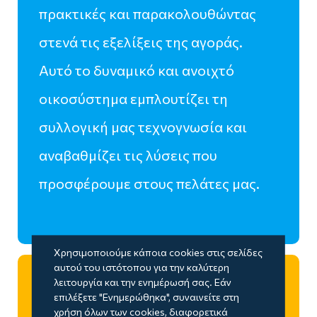
πρακτικές και παρακολουθώντας
στενά τις εξελίξεις της αγοράς.
Αυτό το δυναμικό και ανοιχτό
οικοσύστημα εμπλουτίζει τη
συλλογική μας τεχνογνωσία και
αναβαθμίζει τις λύσεις που
προσφέρουμε στους πελάτες μας.
Χρησιμοποιούμε κάποια cookies στις σελίδες
αυτού του ιστότοπου για την καλύτερη
λειτουργία και την ενημέρωσή σας. Εάν
Διαρκής μάθηση και
επιλέξετε "Ενημερώθηκα", συναινείτε στη
χρήση όλων των cookies, διαφορετικά