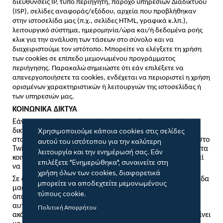
διευθύνσεις IP, τύπο περιηγητή, πάροχο υπηρεσιών Διαδικτύου
(ISP), σελίδες αναφοράς/εξόδου, αρχεία που προβλήθηκαν
στην ιστοσελίδα μας (π.χ., σελίδες HTML, γραφικά κ.λπ.),
λειτουργικό σύστημα, ημερομηνία/ώρα και/ή δεδομένα ροής
κλικ για την ανάλυση των τάσεων στο σύνολο
και να
διαχειριστούμε τον ιστότοπο. Μπορείτε να ελέγξετε τη χρήση
των cookies σε επίπεδο μεμονωμένου προγράμματος
περιήγησης. Παρακαλώ σημειώστε ότι εάν επιλέξετε να
απενεργοποιήσετε τα cookies, ενδέχεται να περιοριστεί η χρήση
ορισμένων χαρακτηριστικών ή λειτουργιών της ιστοσελίδας ή
των υπηρεσιών μας.
ΚΟΙΝΩΝΙΚΑ ΔΙΚΤΥΑ
Εάν μοιραστείτε το περιεχόμενό μας μέσω κοινωνικών
Χρησιμοποιούμε κάποια cookies στις σελίδες
δικτύων, για παράδειγμα, κάνοντας "Like" στη σελίδα μας
στο Facebook, ακολουθώντας ή δημοσιεύοντας για εμάς στο
αυτού του ιστότοπου για την καλύτερη
Twitter, ή κάνοντας ένα “+1” μέσω του Google Plus, αυτά τα
λειτουργία και την ενημέρωσή σας. Εάν
κοινωνικά δίκτυα θα καταγράψουν ότι το κάνατε και μπορεί
επιλέξετε "Ενημερώθηκα", συναινείτε στη
να τοποθετήσουν ένα cookie για αυτόν τον σκοπό.
χρήση όλων των cookies, διαφορετικά
Σε ορισμένες περιπτώσεις, όπου μια σελίδα στην ιστοσελίδα
μπορείτε να αποδεχτείτε μεμονωμένους
μας περιλαμβάνει περιεχόμενο από ένα κοινωνικό δίκτυο,
τύπους cookie.
όπως ένα ροή Twitter ή ένα κουτί σχολίων του Facebook,
αυτές οι υπηρεσίες μπορεί να τοποθετήσουν ένα cookie
Πολιτική Απορρήτου
ακόμη και αν δεν κάνετε κλικ σε ένα κουμπί. Όπως συμβαίνει