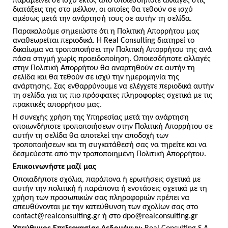
παραμείνει σε ισχύ εκτός από οποιεσδήποτε αλλαγές στις
διατάξεις της στο μέλλον, οι οποίες θα τεθούν σε ισχύ
αμέσως μετά την ανάρτησή τους σε αυτήν τη σελίδα.
Παρακαλούμε σημειώστε ότι η Πολιτική Απορρήτου μας
αναθεωρείται περιοδικά. Η Real Consulting διατηρεί το
δικαίωμα να τροποποιήσει την Πολιτική Απορρήτου της ανά
πάσα στιγμή χωρίς προειδοποίηση. Οποιεσδήποτε αλλαγές
στην Πολιτική Απορρήτου θα αναρτηθούν σε αυτήν τη
σελίδα και θα τεθούν σε ισχύ την ημερομηνία της
ανάρτησης. Σας ενθαρρύνουμε να ελέγχετε περιοδικά αυτήν
τη σελίδα για τις πιο πρόσφατες πληροφορίες σχετικά με τις
πρακτικές απορρήτου μας.
Η συνεχής χρήση της Υπηρεσίας μετά την ανάρτηση
οποιωνδήποτε τροποποιήσεων στην Πολιτική Απορρήτου σε
αυτήν τη σελίδα θα αποτελεί την αποδοχή των
τροποποιήσεων και τη συγκατάθεσή σας να τηρείτε και να
δεσμεύεστε από την τροποποιημένη Πολιτική Απορρήτου.
Επικοινωνήστε μαζί μας
Οποιαδήποτε σχόλια, παράπονα ή ερωτήσεις σχετικά με
αυτήν την πολιτική ή παράπονα ή ενστάσεις σχετικά με τη
χρήση των προσωπικών σας πληροφοριών πρέπει να
απευθύνονται με την κατεύθυνση των σχολίων σας στο
contact@realconsulting.gr ή στο dpo@realconsulting.gr