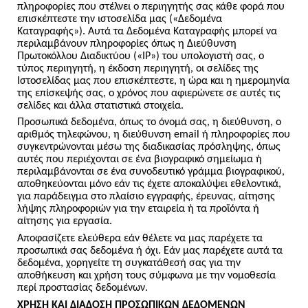
πληροφορίες που στέλνει ο περιηγητής σας κάθε φορά που
επισκέπτεστε την ιστοσελίδα μας («Δεδομένα
Καταγραφής»). Αυτά τα Δεδομένα Καταγραφής μπορεί να
περιλαμβάνουν πληροφορίες όπως η Διεύθυνση
Πρωτοκόλλου Διαδικτύου («IP») του υπολογιστή σας, ο
τύπος περιηγητή, η έκδοση περιηγητή, οι σελίδες της
Ιστοσελίδας μας που επισκέπτεστε, η ώρα και η ημερομηνία
της επίσκεψής σας, ο χρόνος που αφιερώνετε σε αυτές τις
σελίδες και άλλα στατιστικά στοιχεία.
Προσωπικά δεδομένα, όπως το όνομά σας, η διεύθυνση, ο
αριθμός τηλεφώνου, η διεύθυνση email ή πληροφορίες που
συγκεντρώνονται μέσω της διαδικασίας πρόσληψης, όπως
αυτές που περιέχονται σε ένα βιογραφικό σημείωμα ή
περιλαμβάνονται σε ένα συνοδευτικό γράμμα βιογραφικού,
αποθηκεύονται μόνο εάν τις έχετε αποκαλύψει εθελοντικά,
για παράδειγμα στο πλαίσιο εγγραφής, έρευνας, αίτησης
λήψης πληροφοριών για την εταιρεία ή τα προϊόντα ή
αίτησης για εργασία.
Αποφασίζετε ελεύθερα εάν θέλετε να μας παρέχετε τα
προσωπικά σας δεδομένα ή όχι. Εάν μας παρέχετε αυτά τα
δεδομένα, χορηγείτε τη συγκατάθεσή σας για την
αποθήκευση και χρήση τους σύμφωνα με την νομοθεσία
περί προστασίας δεδομένων.
ΧΡΗΣΗ ΚΑΙ ΔΙΑΔΟΣΗ ΠΡΟΣΩΠΙΚΩΝ ΔΕΔΟΜΕΝΩΝ