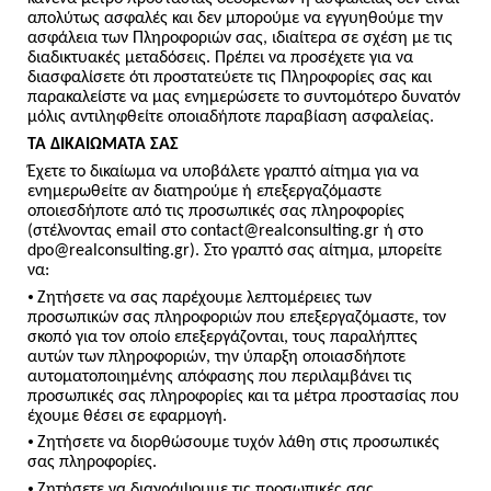
απολύτως ασφαλές και δεν μπορούμε να εγγυηθούμε την
ασφάλεια των Πληροφοριών σας, ιδιαίτερα σε σχέση με τις
διαδικτυακές μεταδόσεις. Πρέπει να προσέχετε για να
διασφαλίσετε ότι προστατεύετε τις Πληροφορίες σας και
παρακαλείστε να μας ενημερώσετε το συντομότερο δυνατόν
μόλις αντιληφθείτε οποιαδήποτε παραβίαση ασφαλείας.
ΤΑ ΔΙΚΑΙΩΜΑΤΑ ΣΑΣ
Έχετε το δικαίωμα να υποβάλετε γραπτό αίτημα για να
ενημερωθείτε αν διατηρούμε ή επεξεργαζόμαστε
οποιεσδήποτε από τις προσωπικές σας πληροφορίες
(στέλνοντας email στο contact@realconsulting.gr ή στο
dpo@realconsulting.gr). Στο γραπτό σας αίτημα, μπορείτε
να:
•
Ζητήσετε να σας παρέχουμε λεπτομέρειες των
προσωπικών σας πληροφοριών που επεξεργαζόμαστε, τον
σκοπό για τον οποίο επεξεργάζονται, τους παραλήπτες
αυτών των πληροφοριών, την ύπαρξη οποιασδήποτε
αυτοματοποιημένης απόφασης που περιλαμβάνει τις
προσωπικές σας πληροφορίες και τα μέτρα προστασίας που
έχουμε θέσει σε εφαρμογή.
•
Ζητήσετε να διορθώσουμε τυχόν λάθη στις προσωπικές
σας πληροφορίες.
•
Ζητήσετε να διαγράψουμε τις προσωπικές σας