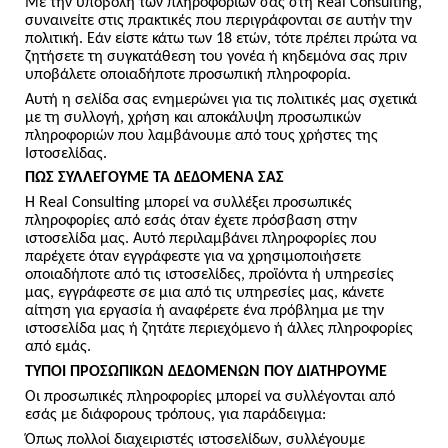
Με την υποβολή των πληροφοριών σας στη Real Consulting,
συναινείτε στις πρακτικές που περιγράφονται σε αυτήν την
πολιτική. Εάν είστε κάτω των 18 ετών, τότε πρέπει πρώτα να
ζητήσετε τη συγκατάθεση του γονέα ή κηδεμόνα σας πριν
υποβάλετε οποιαδήποτε προσωπική πληροφορία.
Αυτή η σελίδα σας ενημερώνει για τις πολιτικές μας σχετικά
με τη συλλογή, χρήση και αποκάλυψη προσωπικών
πληροφοριών που λαμβάνουμε από τους χρήστες της
Ιστοσελίδας.
ΠΩΣ ΣΥΛΛΕΓΟΥΜΕ ΤΑ ΔΕΔΟΜΕΝΑ ΣΑΣ
Η Real Consulting μπορεί να συλλέξει προσωπικές
πληροφορίες από εσάς όταν έχετε πρόσβαση στην
ιστοσελίδα μας. Αυτό περιλαμβάνει πληροφορίες που
παρέχετε όταν εγγράφεστε για να χρησιμοποιήσετε
οποιαδήποτε από τις ιστοσελίδες, προϊόντα ή υπηρεσίες
μας, εγγράφεστε σε μια από τις υπηρεσίες μας, κάνετε
αίτηση για εργασία ή αναφέρετε ένα πρόβλημα με την
ιστοσελίδα μας ή ζητάτε περιεχόμενο ή άλλες πληροφορίες
από εμάς.
ΤΥΠΟΙ ΠΡΟΣΩΠΙΚΩΝ ΔΕΔΟΜΕΝΩΝ ΠΟΥ ΔΙΑΤΗΡΟΥΜΕ
Οι προσωπικές πληροφορίες μπορεί να συλλέγονται από
εσάς με διάφορους τρόπους, για παράδειγμα:
Όπως πολλοί διαχειριστές ιστοσελίδων, συλλέγουμε