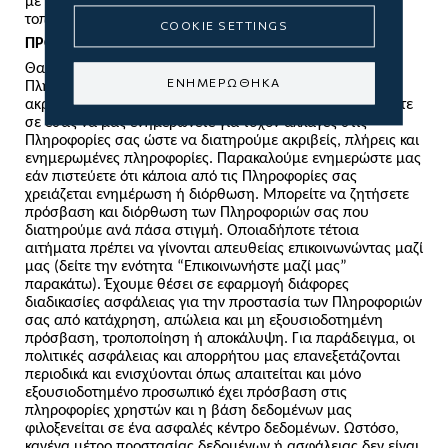
με όλα τα cookies, δεν έχουμε πρόσβαση σε αυτά που
τοποθετούνται από τα κοινωνικά δίκτυα.
COOKIE SETTINGS
ΠΡΟΣΒΑΣΗ, ΑΚΡΙΒΕΙΑ ΚΑΙ ΑΣΦΑΛΕΙΑ
Θα λάβουμε εύλογα μέτρα για να διασφαλίσουμε ότι οι
ΕΝΗΜΕΡΩΘΗΚΑ
Πληροφορίες σας που συλλέγουμε και διατηρούμε είναι
ακριβείς, πλήρεις και ενημερωμένες. Ωστόσο, βασιζόμαστε
σε εσάς να μας ενημερώνετε για τυχόν αλλαγές στις
Πληροφορίες σας ώστε να διατηρούμε ακριβείς, πλήρεις και
ενημερωμένες πληροφορίες. Παρακαλούμε ενημερώστε μας
εάν πιστεύετε ότι κάποια από τις Πληροφορίες σας
χρειάζεται ενημέρωση ή διόρθωση. Μπορείτε να ζητήσετε
πρόσβαση και διόρθωση των Πληροφοριών σας που
διατηρούμε ανά πάσα στιγμή. Οποιαδήποτε τέτοια
αιτήματα πρέπει να γίνονται απευθείας επικοινωνώντας μαζί
μας (δείτε την ενότητα “Επικοινωνήστε μαζί μας”
παρακάτω). Έχουμε θέσει σε εφαρμογή διάφορες
διαδικασίες ασφάλειας για την προστασία των Πληροφοριών
σας από κατάχρηση, απώλεια και μη εξουσιοδοτημένη
πρόσβαση, τροποποίηση ή αποκάλυψη. Για παράδειγμα, οι
πολιτικές ασφάλειας και απορρήτου μας επανεξετάζονται
περιοδικά και ενισχύονται όπως απαιτείται και μόνο
εξουσιοδοτημένο προσωπικό έχει πρόσβαση στις
πληροφορίες χρηστών και η βάση δεδομένων μας
φιλοξενείται σε ένα ασφαλές κέντρο δεδομένων. Ωστόσο,
κανένα μέτρο προστασίας δεδομένων ή ασφάλειας δεν είναι