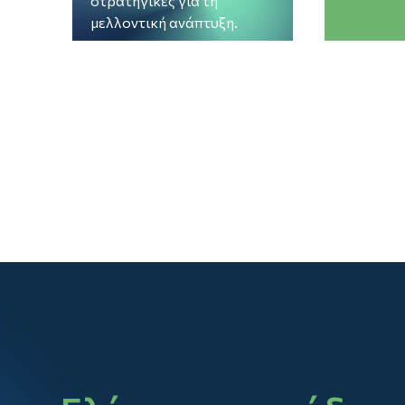
στρατηγικές για τη
μελλοντική ανάπτυξη.