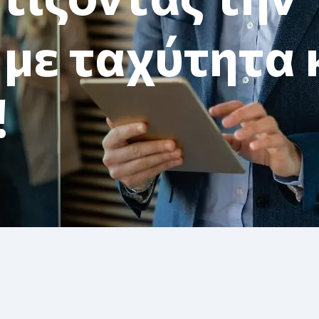
 με ταχύτητα 
!