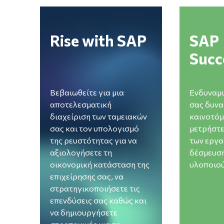
/el/sap
/el/successf
Rise with SAP
SAP
Succ
Βεβαιωθείτε για μια
Ενδυναμ
αποτελεσματική
σας δυνα
διαχείριση των ταμειακών
καινοτόμ
σας και τον υπολογισμό
μετρήστε
ρη
της ρευστότητας για να
των εργα
e
αξιολογήσετε τη
δέσμευσή
οικονομική κατάσταση της
υλοποιού
η
επιχείρησης σας, να
στρατηγικοποιήσετε τις
επενδύσεις σας καθώς και
κές
να δημιουργήσετε