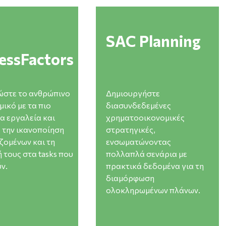
actors
/el/sac-planning
SAC Planning
essFactors
ώστε το ανθρώπινο
Δημιουργήστε
μικό με τα πιο
διασυνδεδεμένες
α εργαλεία και
χρηματοοικονομικές
 την ικανοποίηση
στρατηγικές,
ζομένων και τη
ενσωματώνοντας
 τους στα tasks που
πολλαπλά σενάρια με
ν.
πρακτικά δεδομένα για τη
διαμόρφωση
ολοκληρωμένων πλάνων.