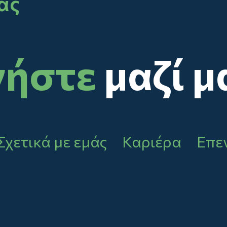
ας
νήστε
μαζί μ
Σχετικά με εμάς
Καριέρα
Επεν