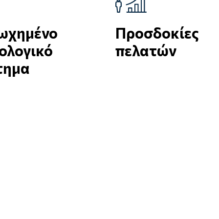
ωχημένο
Προσδοκίες
ολογικό
πελατών
τημα