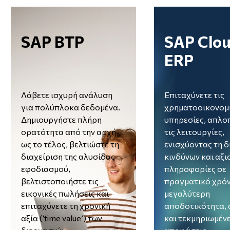
/el/sap-btp
/el/sap-cloud-erp
SAP BTP
SAP Clo
ERP
Λάβετε ισχυρή ανάλυση
Επιταχύνετε τις
για πολύπλοκα δεδομένα.
χρηματοοικονομ
Δημιουργήστε πλήρη
υπηρεσίες, απλο
ορατότητα από την αρχή
τις λειτουργίες,
ως το τέλος, βελτιώστε τη
ενισχύοντας τη δ
διαχείριση της αλυσίδας
κινδύνων και αξ
εφοδιασμού,
πληροφορίες σε
βελτιστοποιήστε τις
πραγματικό χρόν
εικονικές πωλήσεις και
μεγαλύτερη
επιταχύνετε τη χρονική
αποδοτικότητα, 
αξία (‘time value’) των
και τεκμηριωμέν