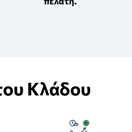
πελάτη.
του Κλάδου