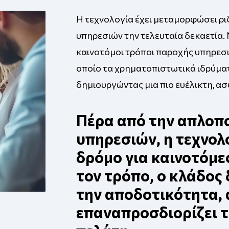
Η τεχνολογία έχει μεταμορφώσει ρι
υπηρεσιών την τελευταία δεκαετία. 
καινοτόμοι τρόποι παροχής υπηρεσι
οποίο τα χρηματοπιστωτικά ιδρύματ
δημιουργώντας μια πιο ευέλικτη, ασ
Πέρα από την απλοπ
υπηρεσιών, η τεχνολο
δρόμο για καινοτόμε
τον τρόπο, ο κλάδος
την αποδοτικότητα,
επαναπροσδιορίζει τ