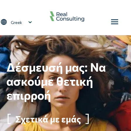
Παράκαμψη προς το κυρίως περιεχόμενο
Select your language
Δέσμευσή μας: Να
ασκούμε θετική
επιρροή
Σχετικά με εμάς