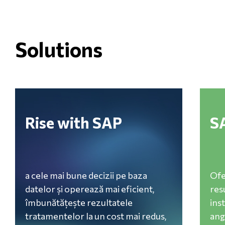
Solutions
/ro/sap
/ro/su
Rise with SAP
S
a cele mai bune decizii pe baza
Ofe
datelor și operează mai eficient,
res
îmbunătățește rezultatele
ins
tratamentelor la un cost mai redus,
ang