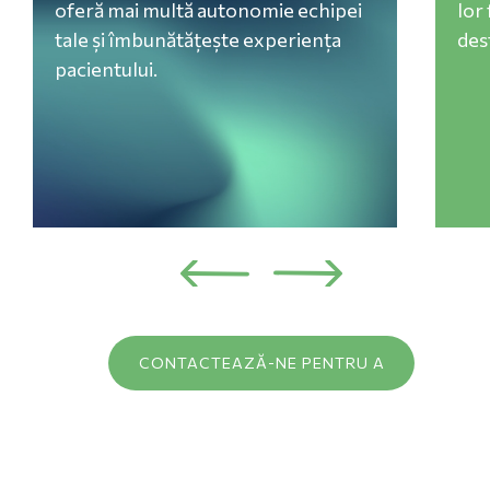
oferă mai multă autonomie echipei
lor
tale și îmbunătățește experiența
des
pacientului.
Anterior
Următor
CONTACTEAZĂ-NE PENTRU A
ÎNCEPE