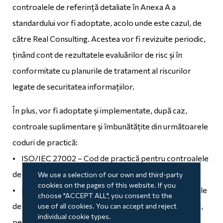
controalele de referință detaliate în Anexa A a
standardului vor fi adoptate, acolo unde este cazul, de
către Real Consulting. Acestea vor fi revizuite periodic,
ținând cont de rezultatele evaluărilor de risc și în
conformitate cu planurile de tratament al riscurilor
legate de securitatea informațiilor.
În plus, vor fi adoptate și implementate, după caz,
controale suplimentare și îmbunătățite din următoarele
coduri de practică:
• ISO/IEC 27002 – Cod de practică pentru controalele
de securitate a informațiilor
We use a selection of our own and third-party
cookies on the pages of this website. If you
• ISO/IEC 27017 – Cod de practică pentru controalele
choose "ACCEPT ALL", you consent to the
de securitate a informațiilor, bazat pe ISO/IEC 27002,
use of all cookies. You can accept and reject
individual cookie types.
pentru serviciile cloud