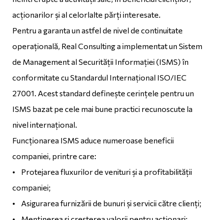
acționarilor și al celorlalte părți interesate.
Pentru a garanta un astfel de nivel de continuitate
operațională, Real Consulting a implementat un Sistem
de Management al Securității Informației (ISMS) în
conformitate cu Standardul Internațional ISO/IEC
27001. Acest standard definește cerințele pentru un
ISMS bazat pe cele mai bune practici recunoscute la
nivel internațional.
Funcționarea ISMS aduce numeroase beneficii
companiei, printre care:
• Protejarea fluxurilor de venituri și a profitabilității
companiei;
• Asigurarea furnizării de bunuri și servicii către clienți;
• Menținerea și creșterea valorii pentru acționari;