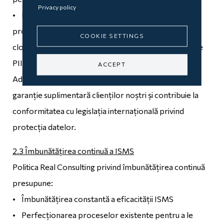
Privacy policy
• ISO/IEC 27018 – Cod de bune practici pentru
protecția informațiilor cu caracter personal (PII) în
COOKIE SETTINGS
cloud-urile publice, care acționează ca procesatori de
PII
ACCEPT
Adoptarea acestor coduri de bune practici oferă o
garanție suplimentară clienților noștri și contribuie la
conformitatea cu legislația internațională privind
protecția datelor.
2.3 Îmbunătățirea continuă a ISMS
Politica Real Consulting privind îmbunătățirea continuă
presupune:
• Îmbunătățirea constantă a eficacității ISMS
• Perfecționarea proceselor existente pentru a le