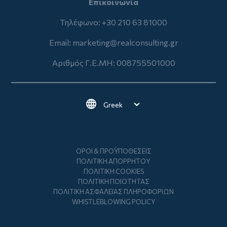
Επικοινωνία
Τηλέφωνο: +30 210 63 81000
Email:
marketing@realconsulting.gr
Αριθμός Γ.Ε.ΜΗ: 008755501000
Select your language
Footer
ΌΡΟΙ & ΠΡΟΫΠΟΘΈΣΕΙΣ
ΠΟΛΙΤΙΚΉ ΑΠΟΡΡΉΤΟΥ
ΠΟΛΙΤΙΚΉ COOKIES
ΠΟΛΙΤΙΚΉ ΠΟΙΌΤΗΤΑΣ
ΠΟΛΙΤΙΚΉ ΑΣΦΆΛΕΙΑΣ ΠΛΗΡΟΦΟΡΙΏΝ
WHISTLEBLOWING POLICY