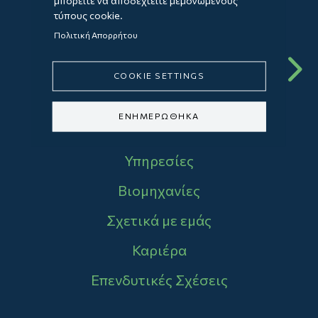
μπορείτε να αποδεχτείτε μεμονωμένους
τύπους cookie.
Επικοινωνήστε
Πολιτική Απορρήτου
μαζί μας
COOKIE SETTINGS
ΕΝΗΜΕΡΩΘΗΚΑ
Main navigation
Υπηρεσίες
Βιομηχανίες
Σχετικά με εμάς
Καριέρα
Επενδυτικές Σχέσεις