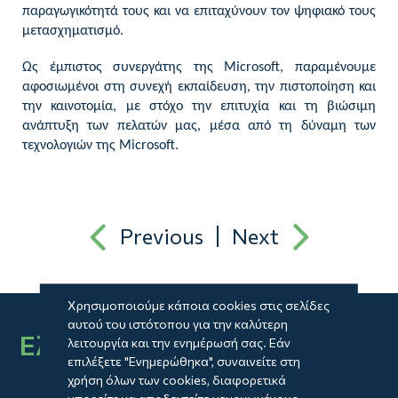
παραγωγικότητά τους και να επιταχύνουν τον ψηφιακό τους
μετασχηματισμό.
Ως έμπιστος συνεργάτης της Microsoft, παραμένουμε
αφοσιωμένοι στη συνεχή εκπαίδευση, την πιστοποίηση και
την καινοτομία, με στόχο την επιτυχία και τη βιώσιμη
ανάπτυξη των πελατών μας, μέσα από τη δύναμη των
τεχνολογιών της Microsoft.
Previous
Next
Χρησιμοποιούμε κάποια cookies στις σελίδες
αυτού του ιστότοπου για την καλύτερη
Ελάτε στην ομάδα μας
λειτουργία και την ενημέρωσή σας. Εάν
επιλέξετε "Ενημερώθηκα", συναινείτε στη
χρήση όλων των cookies, διαφορετικά